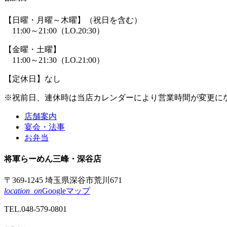
【日曜・月曜～木曜】
（祝日を含む）
11:00～21:00
（LO.20:30）
【金曜・土曜】
11:00～21:30
（LO.21:00）
【定休日】なし
※祝前日、連休時は
当店カレンダーにより
営業時間が
変更に
店舗案内
宴会・法事
お弁当
将軍
らーめん
三峰
・深谷店
〒369-1245 埼玉県深谷市荒川671
location_on
Googleマップ
TEL.
048-579-0801