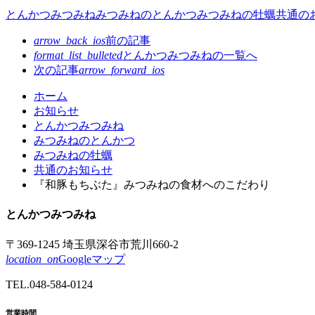
とんかつみつみね
みつみねのとんかつ
みつみねの牡蠣
共通の
arrow_back_ios
前の記事
format_list_bulleted
とんかつみつみねの
一覧へ
次の記事
arrow_forward_ios
コ
ペ
ホーム
ン
ー
お知らせ
テ
ジ
とんかつみつみね
ン
の
みつみねのとんかつ
ツ
先
みつみねの牡蠣
本
頭
共通のお知らせ
文
へ
『和豚もちぶた』みつみねの食材へのこだわり
の
戻
先
る
とんかつ
みつみね
頭
へ
〒369-1245 埼玉県深谷市荒川660-2
戻
location_on
Googleマップ
る
TEL.
048-584-0124
営業時間