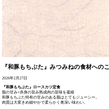
『和豚もちぶた』みつみねの食材への
2026年2月27日
『和豚もちぶた』ロースカツ定食
脂の甘み×赤身の旨み熟成肉の旨味を凝縮
和豚もちぶた特有の甘みのある脂はとてもジューシー。
肉質は大変きめ細やかで柔らかく奥深い味わい。