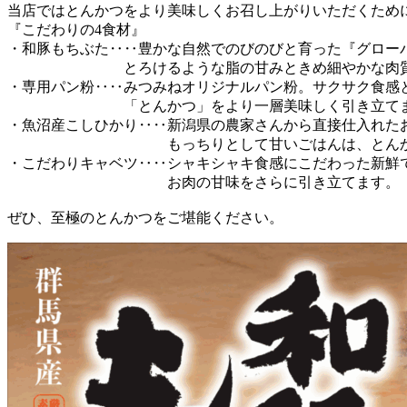
当店ではとんかつをより美味しくお召し上がりいただくため
『こだわりの4食材』
・和豚もちぶた‥‥豊かな自然でのびのびと育った『グロー
とろけるような脂の甘みときめ細やかな肉
・専用パン粉‥‥みつみねオリジナルパン粉。サクサク食感
「とんかつ」をより一層美味しく引き立てま
・魚沼産こしひかり‥‥新潟県の農家さんから直接仕入れた
もっちりとして甘いごはんは、とんかつに
・こだわりキャベツ‥‥シャキシャキ食感にこだわった新鮮
お肉の甘味をさらに引き立てます。
ぜひ、至極のとんかつをご堪能ください。