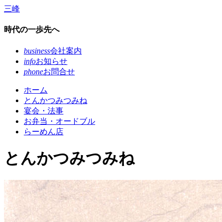
コ
三峰
ン
テ
時代の一歩先へ
ン
ツ
business
会社案内
本
info
お知らせ
文
phone
お問合せ
へ
ホーム
ス
とんかつみつみね
キ
宴会・法事
ッ
お弁当・オードブル
プ
らーめん店
とんかつみつみね