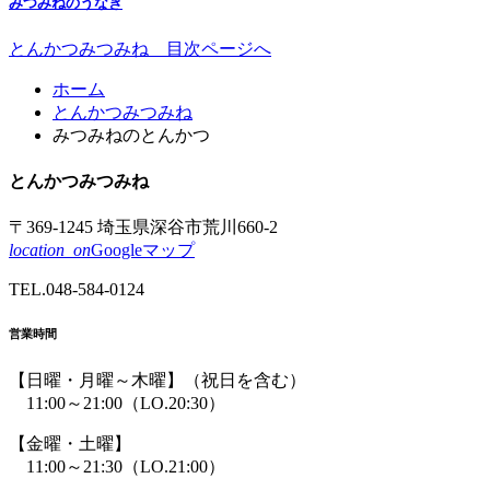
みつみねのうなぎ
とんかつみつみね 目次ページへ
コ
ペ
ホーム
ン
ー
とんかつみつみね
テ
ジ
みつみねのとんかつ
ン
の
ツ
先
とんかつ
みつみね
本
頭
文
へ
〒369-1245 埼玉県深谷市荒川660-2
の
戻
location_on
Googleマップ
先
る
TEL.
048-584-0124
頭
へ
営業時間
戻
る
【日曜・月曜～木曜】
（祝日を含む）
11:00～21:00
（LO.20:30）
【金曜・土曜】
11:00～21:30
（LO.21:00）