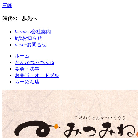
コ
三峰
ン
テ
時代の一歩先へ
ン
ツ
business
会社案内
本
info
お知らせ
文
phone
お問合せ
へ
ホーム
ス
とんかつみつみね
キ
宴会・法事
ッ
お弁当・オードブル
プ
らーめん店