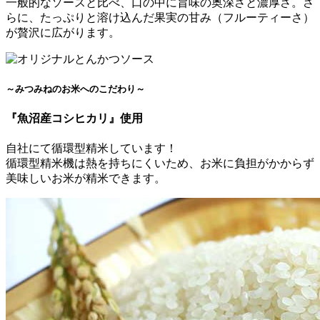
一般的なソースと比べ、口の中に旨味の奥深さと濃厚さ。さ
らに、たっぷりと溶け込んだ果実の甘み（フルーティーさ）
が贅沢に広がります。
～みつみねのお米へのこだわり～
『魚沼産コシヒカリ』使用
自社にて循環型精米しています！
循環型精米機は熱を持ちにくいため、お米に負担がかからず
美味しいお米が精米できます。