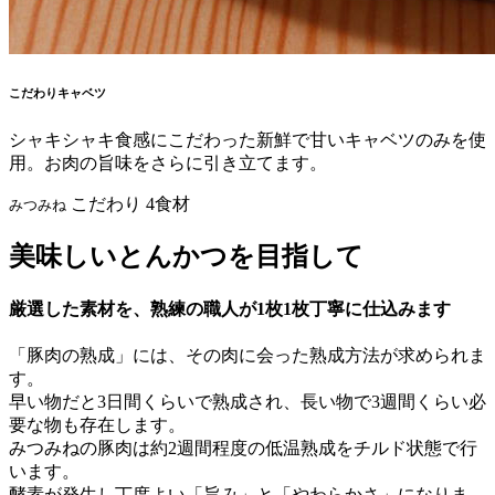
こだわりキャベツ
シャキシャキ食感にこだわった新鮮で甘いキャベツのみを使
用。お肉の旨味をさらに引き立てます。
こだわり
4食材
みつみね
美味しいとんかつを目指して
厳選した素材を、
熟練の職人が
1枚1枚丁寧に
仕込みます
「豚肉の熟成」には、その肉に会った熟成方法が求められま
す。
早い物だと3日間くらいで熟成され、長い物で3週間くらい必
要な物も存在します。
みつみねの豚肉は約2週間程度の低温熟成をチルド状態で行
います。
酵素が発生し丁度よい「旨み」と「やわらかさ」になりま