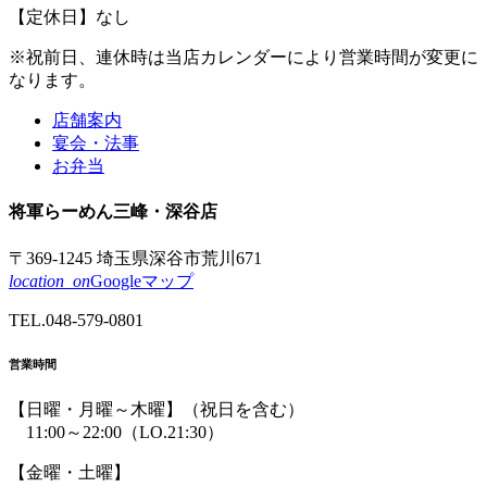
【定休日】なし
※祝前日、連休時は
当店カレンダーにより
営業時間が
変更に
なります。
店舗案内
宴会・法事
お弁当
将軍
らーめん
三峰
・深谷店
〒369-1245 埼玉県深谷市荒川671
location_on
Googleマップ
TEL.
048-579-0801
営業時間
【日曜・月曜～木曜】
（祝日を含む）
11:00～22:00
（LO.21:30）
【金曜・土曜】