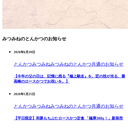
みつみねのとんかつのお知らせ
2026年6月18日
とんかつみつみね
みつみねのとんかつ
共通のお知らせ
【今年の父の日は、記憶に残る『極上馳走』を。匠の技が光る、最
高峰のロースかつでお祝いを。】
2026年5月25日
とんかつみつみね
みつみねのとんかつ
共通のお知らせ
【平日限定】和豚もちぶたロースかつ定食 「極厚300g！」新発売