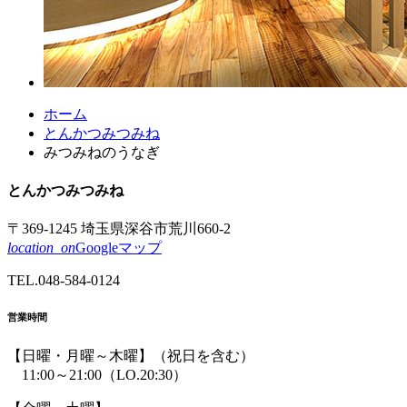
コ
ペ
ホーム
ン
ー
とんかつみつみね
テ
ジ
みつみねのうなぎ
ン
の
ツ
先
とんかつ
みつみね
本
頭
文
へ
〒369-1245 埼玉県深谷市荒川660-2
の
戻
location_on
Googleマップ
先
る
TEL.
048-584-0124
頭
へ
営業時間
戻
る
【日曜・月曜～木曜】
（祝日を含む）
11:00～21:00
（LO.20:30）