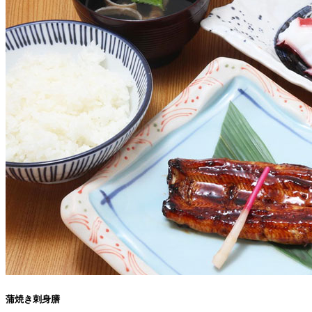
蒲焼き刺身膳