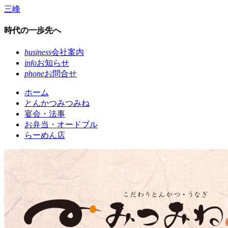
コ
三峰
ン
テ
時代の一歩先へ
ン
ツ
business
会社案内
本
info
お知らせ
文
phone
お問合せ
へ
ホーム
ス
とんかつみつみね
キ
宴会・法事
ッ
お弁当・オードブル
プ
らーめん店