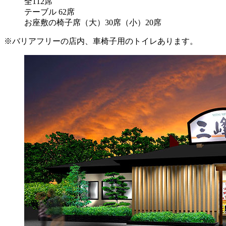
全112席
テーブル 62席
お座敷の椅子席（大）30席（小）20席
※バリアフリーの店内、車椅子用のトイレあります。