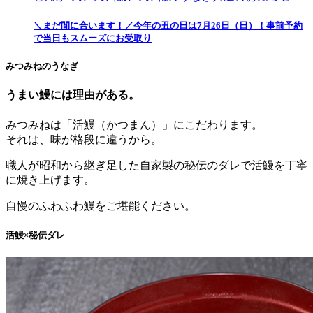
＼まだ間に合います！／今年の丑の日は7月26日（日）！事前予約
で当日もスムーズにお受取り
みつみねのうなぎ
うまい鰻には理由がある。
みつみねは「活鰻（かつまん）」にこだわります。
それは、味が格段に違うから。
職人が昭和から継ぎ足した自家製の秘伝のダレで
活鰻を丁寧
に焼き上げます。
自慢のふわふわ鰻をご堪能ください。
活鰻×秘伝ダレ