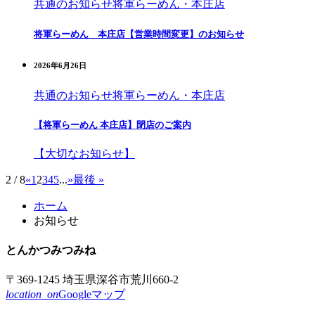
共通のお知らせ
将軍らーめん・本庄店
将軍らーめん 本庄店【営業時間変更】のお知らせ
2026年6月26日
共通のお知らせ
将軍らーめん・本庄店
【将軍らーめん 本庄店】閉店のご案内
【大切なお知らせ】
2 / 8
«
1
2
3
4
5
...
»
最後 »
コ
ペ
ホーム
ン
ー
お知らせ
テ
ジ
ン
の
とんかつ
みつみね
ツ
先
本
頭
〒369-1245 埼玉県深谷市荒川660-2
文
へ
location_on
Googleマップ
の
戻
先
る