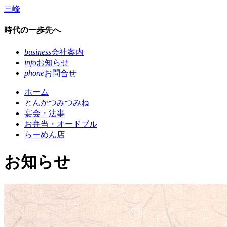
コ
三峰
ン
テ
時代の一歩先へ
ン
ツ
business
会社案内
本
info
お知らせ
文
phone
お問合せ
へ
ホーム
ス
とんかつみつみね
キ
宴会・法事
ッ
お弁当・オードブル
プ
らーめん店
お知らせ