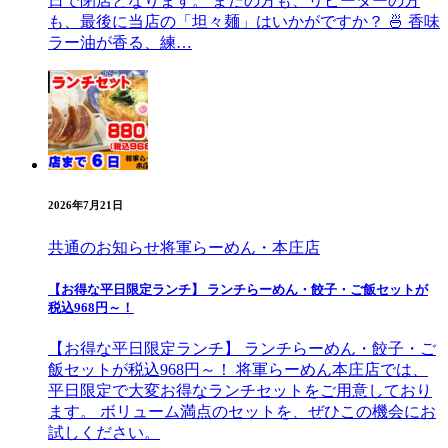
日で閉店となります。 まだの方も、リピーターの方
も、最後に当店の「坦々麺」はいかがですか？ 🍜 香味
ラー油が香る、練…
2026年7月21日
共通のお知らせ
将軍らーめん・本庄店
【お得な平日限定ランチ】 ランチらーめん・餃子・ご飯セットが
税込968円～！
【お得な平日限定ランチ】 ランチらーめん・餃子・ご
飯セットが税込968円～！ 将軍らーめん本庄店では、
平日限定で大変お得なランチセットをご用意しており
ます。 ボリューム満点のセットを、ぜひこの機会にお
試しください。