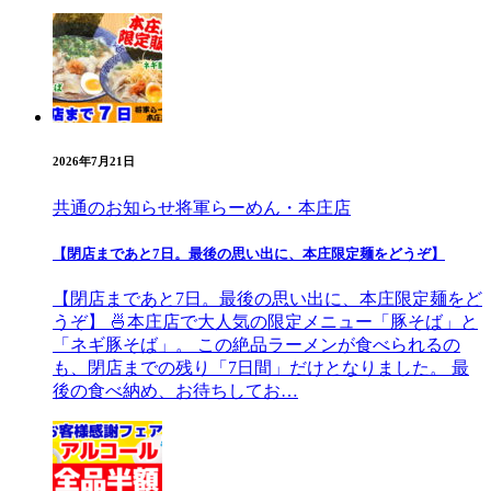
2026年7月21日
共通のお知らせ
将軍らーめん・本庄店
【閉店まであと7日。最後の思い出に、本庄限定麺をどうぞ】
【閉店まであと7日。最後の思い出に、本庄限定麺をど
うぞ】 🍜本庄店で大人気の限定メニュー「豚そば」と
「ネギ豚そば」。 この絶品ラーメンが食べられるの
も、閉店までの残り「7日間」だけとなりました。 最
後の食べ納め、お待ちしてお…