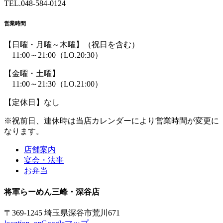
TEL.
048-584-0124
頭
へ
営業時間
戻
る
【日曜・月曜～木曜】
（祝日を含む）
11:00～21:00
（LO.20:30）
【金曜・土曜】
11:00～21:30
（LO.21:00）
【定休日】なし
※祝前日、連休時は
当店カレンダーにより
営業時間が
変更に
なります。
店舗案内
宴会・法事
お弁当
将軍
らーめん
三峰
・深谷店
〒369-1245 埼玉県深谷市荒川671