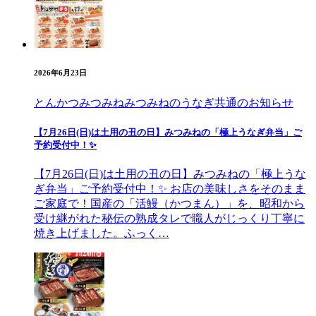
2026年6月23日
とんかつみつみね
みつみねのうなぎ
共通のお知らせ
【7月26日(日)は土用の丑の日】みつみねの「極上うなぎ弁当」ご
予約受付中！✨
【7月26日(日)は土用の丑の日】みつみねの「極上うな
ぎ弁当」ご予約受付中！✨ お店の美味しさをそのまま
ご家庭で！国産の「活鰻（かつまん）」を、昭和から
受け継がれた秘伝の熟成タレで職人がじっくり丁寧に
焼き上げました。ふっく…