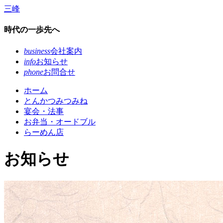
コ
三峰
ン
テ
時代の一歩先へ
ン
ツ
business
会社案内
本
info
お知らせ
文
phone
お問合せ
へ
ホーム
ス
とんかつみつみね
キ
宴会・法事
ッ
お弁当・オードブル
プ
らーめん店
お知らせ