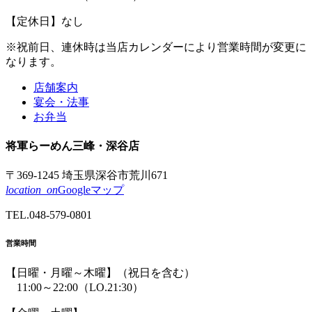
【定休日】なし
※祝前日、連休時は
当店カレンダーにより
営業時間が
変更に
なります。
店舗案内
宴会・法事
お弁当
将軍
らーめん
三峰
・深谷店
〒369-1245 埼玉県深谷市荒川671
location_on
Googleマップ
TEL.
048-579-0801
営業時間
【日曜・月曜～木曜】
（祝日を含む）
11:00～22:00
（LO.21:30）