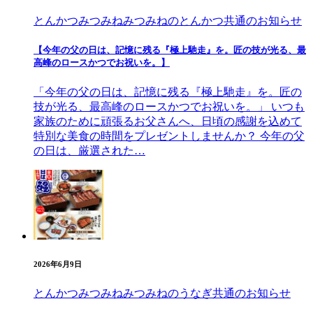
とんかつみつみね
みつみねのとんかつ
共通のお知らせ
【今年の父の日は、記憶に残る『極上馳走』を。匠の技が光る、最
高峰のロースかつでお祝いを。】
「今年の父の日は、記憶に残る『極上馳走』を。匠の
技が光る、最高峰のロースかつでお祝いを。」 いつも
家族のために頑張るお父さんへ、日頃の感謝を込めて
特別な美食の時間をプレゼントしませんか？ 今年の父
の日は、厳選された…
2026年6月9日
とんかつみつみね
みつみねのうなぎ
共通のお知らせ