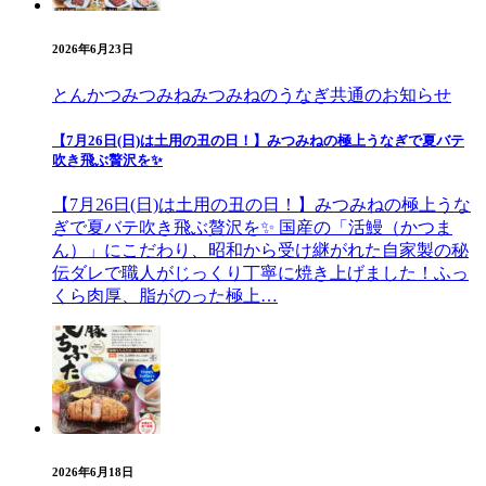
2026年6月23日
とんかつみつみね
みつみねのうなぎ
共通のお知らせ
【7月26日(日)は土用の丑の日！】みつみねの極上うなぎで夏バテ
吹き飛ぶ贅沢を✨
【7月26日(日)は土用の丑の日！】みつみねの極上うな
ぎで夏バテ吹き飛ぶ贅沢を✨ 国産の「活鰻（かつま
ん）」にこだわり、昭和から受け継がれた自家製の秘
伝ダレで職人がじっくり丁寧に焼き上げました！ふっ
くら肉厚、脂がのった極上…
2026年6月18日