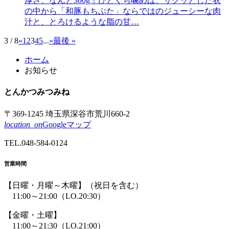
厚さ、なんと300g！ひとくち噛めば、サクッとした衣
の中から「和豚もちぶた」ならではのジューシーな肉
汁と、とろけるような脂の甘…
3 / 8
«
1
2
3
4
5
...
»
最後 »
コ
ペ
ホーム
ン
ー
お知らせ
テ
ジ
ン
の
とんかつ
みつみね
ツ
先
本
頭
〒369-1245 埼玉県深谷市荒川660-2
文
へ
location_on
Googleマップ
の
戻
先
る
TEL.
048-584-0124
頭
へ
営業時間
戻
る
【日曜・月曜～木曜】
（祝日を含む）
11:00～21:00
（LO.20:30）
【金曜・土曜】
11:00～21:30
（LO.21:00）