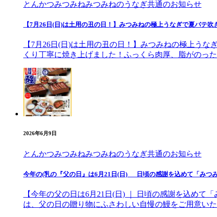
とんかつみつみね
みつみねのうなぎ
共通のお知らせ
【7月26日(日)は土用の丑の日！】みつみねの極上うなぎで夏バテ吹
【7月26日(日)は土用の丑の日！】みつみねの極上う
くり丁寧に焼き上げました！ふっくら肉厚、脂がのった
2026年6月9日
とんかつみつみね
みつみねのうなぎ
共通のお知らせ
今年の(乳の『父の日』は6月21日(日) 日頃の感謝を込めて「みつ
【今年の父の日は6月21日(日) ｜ 日頃の感謝を込
は、父の日の贈り物にふさわしい自慢の鰻をご用意いた