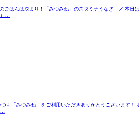
＼今日のごはんは決まり！「みつみね」のスタミナうなぎ！／ 本
）…
つも「みつみね」をご利用いただきありがとうございます！ 明日
…