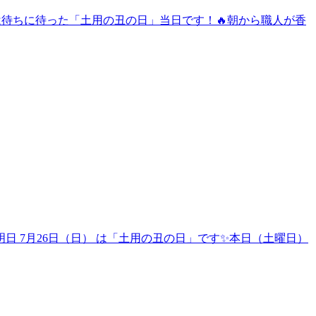
日は待ちに待った「土用の丑の日」当日です！🔥朝から職人が香
 7月26日（日） は「土用の丑の日」です✨本日（土曜日）