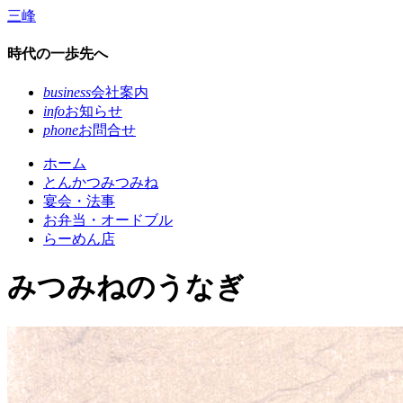
コ
三峰
ン
テ
時代の一歩先へ
ン
ツ
business
会社案内
本
info
お知らせ
文
phone
お問合せ
へ
ホーム
ス
とんかつみつみね
キ
宴会・法事
ッ
お弁当・オードブル
プ
らーめん店
みつみねのうなぎ