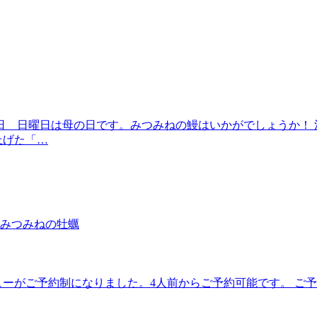
日 日曜日は母の日です。みつみねの鰻はいかがでしょうか！ 
上げた「…
みつみねの牡蠣
ューがご予約制になりました。4人前からご予約可能です。 ご