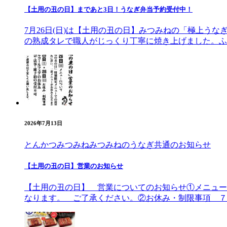
【土用の丑の日】まであと3日！うなぎ弁当予約受付中！
7月26日(日)は【土用の丑の日】みつみねの「極上う
の熟成タレで職人がじっくり丁寧に焼き上げました。ふ
2026年7月13日
とんかつみつみね
みつみねのうなぎ
共通のお知らせ
【土用の丑の日】営業のお知らせ
【土用の丑の日】 営業についてのお知らせ①メニュー
なります。 ご了承ください。②お休み・制限事項 ７月