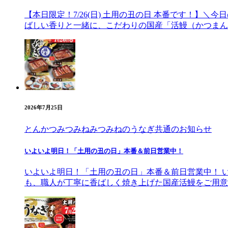
【本日限定！7/26(日) 土用の丑の日 本番です！】
ばしい香りと一緒に、こだわりの国産「活鰻（かつまん
2026年7月25日
とんかつみつみね
みつみねのうなぎ
共通のお知らせ
いよいよ明日！「土用の丑の日」本番＆前日営業中！
いよいよ明日！「土用の丑の日」本番＆前日営業中！ い
も、職人が丁寧に香ばしく焼き上げた国産活鰻をご用意