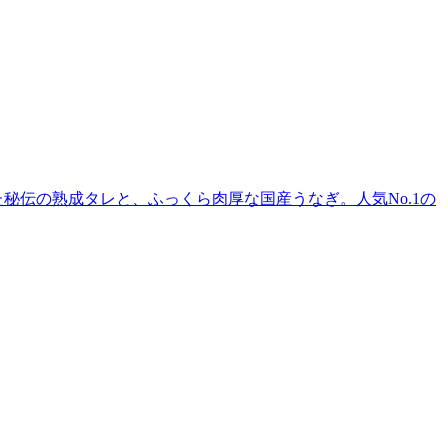
秘伝の熟成タレと、ふっくら肉厚な国産うなぎ。人気No.1の