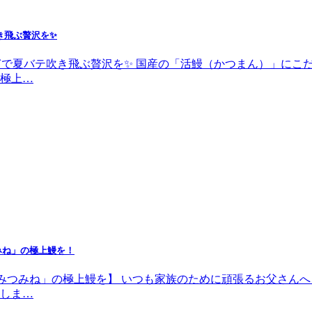
き飛ぶ贅沢を✨
なぎで夏バテ吹き飛ぶ贅沢を✨ 国産の「活鰻（かつまん）」に
極上…
みね」の極上鰻を！
めて「みつみね」の極上鰻を】 いつも家族のために頑張るお父さ
しま…