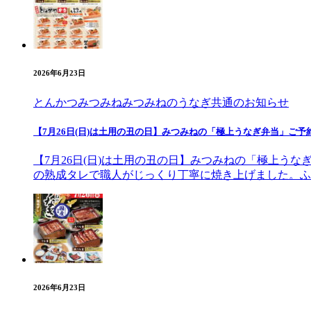
2026年6月23日
とんかつみつみね
みつみねのうなぎ
共通のお知らせ
【7月26日(日)は土用の丑の日】みつみねの「極上うなぎ弁当」ご予
【7月26日(日)は土用の丑の日】みつみねの「極上う
の熟成タレで職人がじっくり丁寧に焼き上げました。ふ
2026年6月23日