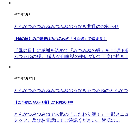
2026年5月9日
とんかつみつみね
みつみねのうなぎ
共通のお知らせ
【母の日】のご馳走はみつみねの「うなぎ」で決まり！
【母の日】に感謝を込めて『みつみねの鰻』を！5月10
みつみねの鰻。 職人が自家製の秘伝ダレで丁寧に焼き
2026年4月17日
とんかつみつみね
みつみねのうなぎ
みつみねのとんかつ
【ご予約こだわり膳】ご予約承り中
とんかつみつみねで人気の「こだわり膳！」 一部メニ
タッフ、及びお電話にてご確認ください。 皆様の…