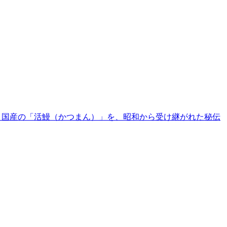
で！国産の「活鰻（かつまん）」を、昭和から受け継がれた秘伝