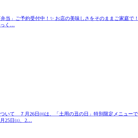
なぎ弁当」ご予約受付中！✨ お店の美味しさをそのままご家庭
っく…
ついて ７月26日㈰は、「土用の丑の日」特別限定メニュー
25日㈯、2…