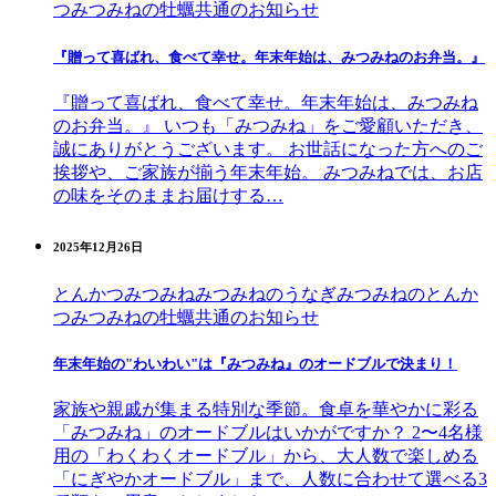
つ
みつみねの牡蠣
共通のお知らせ
『贈って喜ばれ、食べて幸せ。年末年始は、みつみねのお弁当。』
『贈って喜ばれ、食べて幸せ。年末年始は、みつみね
のお弁当。』 いつも「みつみね」をご愛顧いただき、
誠にありがとうございます。 お世話になった方へのご
挨拶や、ご家族が揃う年末年始。 みつみねでは、お店
の味をそのままお届けする…
2025年12月26日
とんかつみつみね
みつみねのうなぎ
みつみねのとんか
つ
みつみねの牡蠣
共通のお知らせ
年末年始の"わいわい"は『みつみね』のオードブルで決まり！
家族や親戚が集まる特別な季節。食卓を華やかに彩る
「みつみね」のオードブルはいかがですか？ 2〜4名様
用の「わくわくオードブル」から、大人数で楽しめる
「にぎやかオードブル」まで、人数に合わせて選べる3