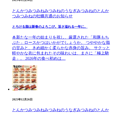
2025年12月30日
とんかつみつみね
みつみねのうなぎ
みつみねのとんか
つ
みつみねの牡蠣
共通のお知らせ
とろける脂は新春のよろこび。旨さ溢れる一年に。
🎍新たな一年の始まりを祝し、厳選された「和豚もち
ぶた」ロースかつはいかがでしょうか。 つややかな脂
の甘みと、きめ細かく柔らかな赤身の旨み。 サクッと
軽やかな衣に包まれたその味わいは、まさに「極上馳
走」。 2026年の食べ初めは…
2025年12月26日
とんかつみつみね
みつみねのうなぎ
みつみねのとんか