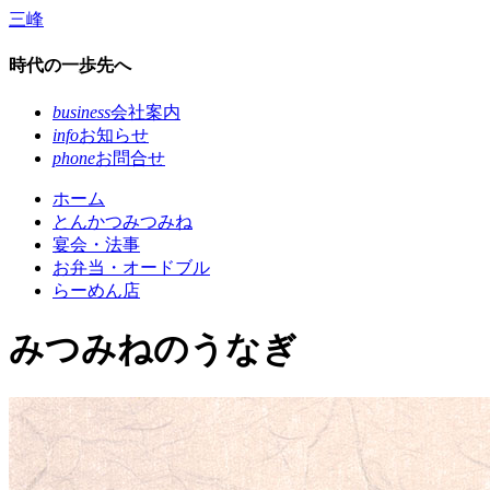
コ
三峰
ン
テ
時代の一歩先へ
ン
ツ
business
会社案内
本
info
お知らせ
文
phone
お問合せ
へ
ホーム
ス
とんかつみつみね
キ
宴会・法事
ッ
お弁当・オードブル
プ
らーめん店
みつみねのうなぎ