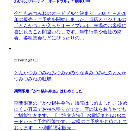
わいわいパーティ『オードブル』予約承り中
今年もみつみねのオードブルで決まり！2025年～2026
年の販売・ご予約を開始しました。当店オリジナルの
「とんかつ」が入ったオードブルは、来場のお客様に
喜ばれること間違いなしです。年中行事や会社の納
会、各種集会などにぴったりの…
2025年11月14日
とんかつみつみね
みつみねのうなぎ
みつみねのとんか
つ
みつみねの牡蠣
期間限定『かつ鍋丼弁当』はじめました
期間限定の『かつ鍋丼弁当』販売はじめました。 冷め
にくい容器でお持ち帰りができ、店の味をおうちでも
ご堪能できます。 【ご注文方法】 お電話またはQRコ
ードからご予約可能です。 皆様のご予約をお待ちして
おります！ ※期間限定販売…