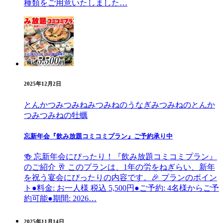
種類をご用意いたしました…
2025年12月2日
とんかつみつみね
みつみねのうなぎ
みつみねのとんか
つ
みつみねの牡蠣
忘新年会『飲み放題コミコミプラン』ご予約承り中
🍻 忘新年会にぴったり！『飲み放題コミコミプラン』
のご紹介 🥂 このプランは、1年の労をねぎらい、新年
を祝う宴会にぴったりの内容です。🎉 プランのポイン
ト●料金: お一人様 税込 5,500円●ご予約: 4名様からご予
約可能●期間: 2026…
2025年11月14日