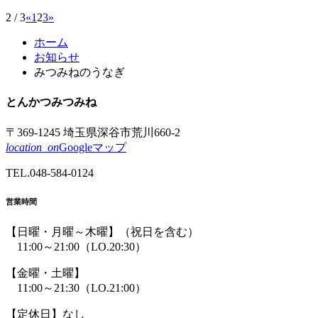
2 / 3
«
1
2
3
»
コ
ペ
ホーム
ン
ー
お知らせ
テ
ジ
みつみねのうなぎ
ン
の
ツ
先
とんかつ
みつみね
本
頭
文
へ
〒369-1245 埼玉県深谷市荒川660-2
の
戻
location_on
Googleマップ
先
る
頭
TEL.
048-584-0124
へ
戻
営業時間
る
【日曜・月曜～木曜】
（祝日を含む）
11:00～21:00
（LO.20:30）
【金曜・土曜】
11:00～21:30
（LO.21:00）
【定休日】なし