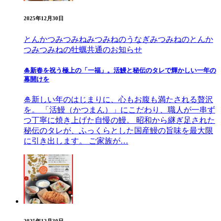
2025年12月30日
とんかつみつみね
みつみねのうなぎ
みつみねのとんか
つ
みつみねの牡蠣
共通のお知らせ
🎍新春を祝う極上の「一福」。活鰻と秘伝のタレで輝かしい一年の
幕開けを
🎍新しい年のはじまりに、心もお腹も満たされる贅沢
を。 「活鰻（かつまん）」にこだわり、職人が一串ず
つ丁寧に焼き上げた自慢の鰻。 昭和から継ぎ足された
秘伝のタレが、ふっくらとした国産鰻の旨味を最大限
に引き出します。 ご家族が…