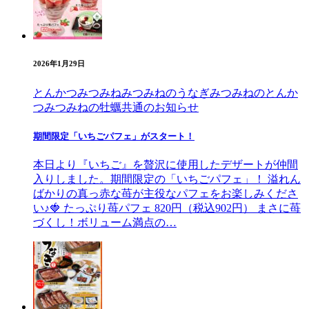
2026年1月29日
とんかつみつみね
みつみねのうなぎ
みつみねのとんか
つ
みつみねの牡蠣
共通のお知らせ
期間限定「いちごパフェ」がスタート！
本日より『いちご』を贅沢に使用したデザートが仲間
入りしました。期間限定の「いちごパフェ」！ 溢れん
ばかりの真っ赤な苺が主役なパフェをお楽しみくださ
い♪🍓 たっぷり苺パフェ 820円（税込902円） まさに苺
づくし！ボリューム満点の…