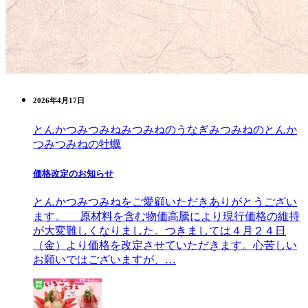
2026年4月17日
とんかつみつみね
みつみねのうなぎ
みつみねのとんか
つ
みつみねの牡蠣
価格改定のお知らせ
とんかつみつみねをご愛顧いただきありがとうござい
ます。 原材料を含む物価高騰により現行価格の維持
が大変難しくなりました。つきましては４月２４日
（金）より価格を改定させていただきます。心苦しい
お願いではございますが、…